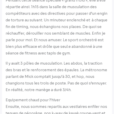
Pendant cette séance spéciale « grand froid », elle a été
répartie ainsi. 1h15 dans la salle de musculation des
compétiteurs avec des directives pour passer d’un engin
de torture au suivant. Un minuteur enclenché et à chaque
fin de timing, nous échangions nos places. De quoi se
réchauffer, dérouiller nos semblant de muscles. Enfin je
parle pour moi. Et nous amuser. Le sport orchestré est
bien plus efficace et drôle que seul.e abandonné à une
séance de fitness avec tapis de gym.
il y avait 3 pôles de musculation. Les abdos, la traction
des bras et le renforcement des épaules. La métronome
parlant de Mick comptait jusqu’à 30, et hop, nous
changions tous les trois de poste. Pas de quoi s’ennuyer.
En réalité, notre manège a duré 3/4h.
Equipement chaud pour l’hiver
Ensuite, nous sommes repartis aux vestiaires enfiler nos
tenues de néoprène, nos k-way de kayak coupe-vent et