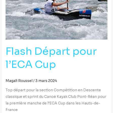
Cup
Flash Départ pour
l’ECA Cup
Magali Roussel
/
3 mars 2024
Top départ pour la section Compétition en Descente
classique et sprint du Canoë Kayak Club Pont-Réan pour
la première manche de l’ECA Cup dans les Hauts-de-
France